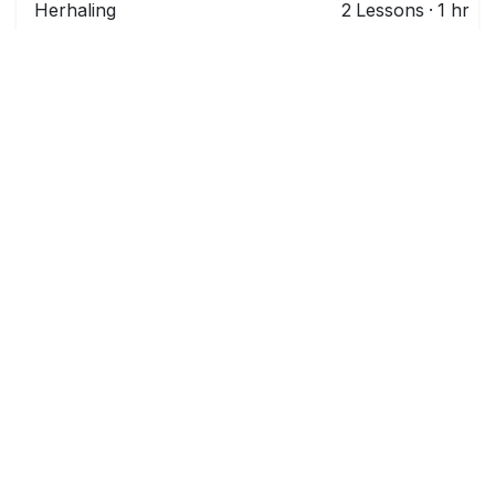
Herhaling
2
Lessons
·
1 hr
Les: Herhaling
Herhaling
Examen
2
Lessons
·
1 hr
Huiswerk: Schrijfexamen
Les: Spreekexamen